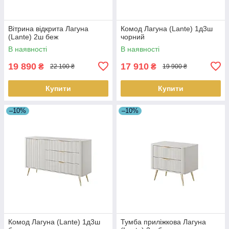
Вітрина відкрита Лагуна
Комод Лагуна (Lante) 1д3ш
(Lante) 2ш беж
чорний
В наявності
В наявності
19 890
17 910
₴
₴
22 100 ₴
19 900 ₴
Купити
Купити
–10%
–10%
Комод Лагуна (Lante) 1д3ш
Тумба приліжкова Лагуна