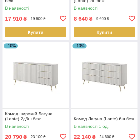
беж
(Lante) 2ш беж
В наявності
В наявності
17 910
8 640
₴
₴
19 900 ₴
9 600 ₴
Купити
Купити
–10%
–10%
Комод широкий Лагуна
(Lante) 2д3ш беж
Комод Лагуна (Lante) 6ш беж
В наявності
В наявності 1 од.
20 790
22 140
₴
₴
23 100 ₴
24 600 ₴