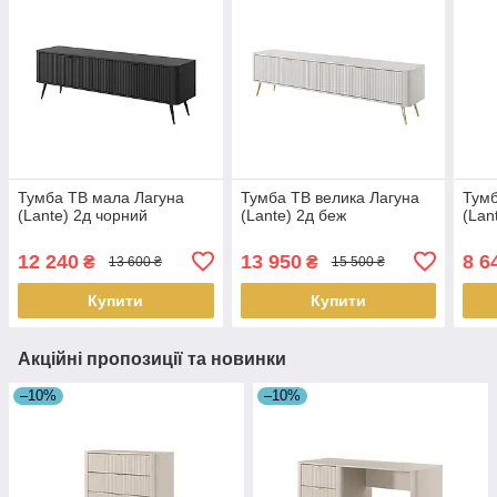
Тумба ТВ мала Лагуна
Тумба ТВ велика Лагуна
Тумб
(Lante) 2д чорний
(Lante) 2д беж
(Lan
12 240
13 950
8 6
₴
₴
13 600 ₴
15 500 ₴
Купити
Купити
Акційні пропозиції та новинки
–10%
–10%