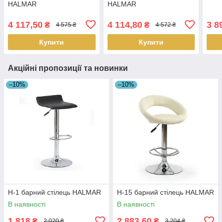
HALMAR
HALMAR
4 117,50
4 114,80
3 8
₴
₴
4 575 ₴
4 572 ₴
Купити
Купити
Акційні пропозиції та новинки
–10%
–10%
H-1 барний стілець HALMAR
H-15 барний стілець HALMAR
В наявності
В наявності
1 818
2 883,60
₴
₴
2 020 ₴
3 204 ₴