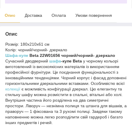
Опис
Доставка
Оплата
Умови повернення
Опис
Розмір: 180х210х61 см
Колір: чорний/чорний- дзеркало
Шафа-купе
Beta 22W01656 чорний/чорний- дзеркало
Сучасний дводверний
шафа
-купе Beta
у чорному кольорі
виготовлений із високоякісних матеріалів із використанням
професійної фурнітури. Це поєднання функціональності з
інноваційними тенденціями. Чорний корпус і фасад доповнені
горизонтальними дзеркальними вставками. Особливістю всієї
колекції
є можливість конфігурації дзеркал. Цю елегантну та
стильну шафу можна розмістити в спальні, вітальні або холі.
Внутрішня частина його розділена на два симетричні
простори. Ліворуч — незнімна полиця та штанга для вішаків, а
праворуч — 1 фіксована та 3 рухомі полиці. Завдяки такому
наповненню можна легко розподілити свій гардероб і багато
інших предметів і речей.