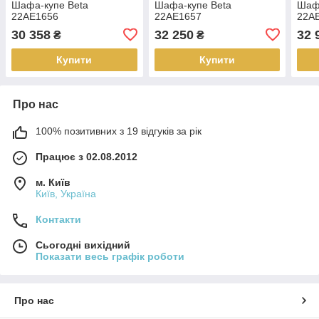
Шафа-купе Beta
Шафа-купе Beta
Шаф
22AE1656
22AE1657
22A
30 358
32 250
32 
₴
₴
Купити
Купити
Про нас
100% позитивних з 19 відгуків за рік
Працює з 02.08.2012
м. Київ
Київ, Україна
Контакти
Сьогодні вихідний
Показати весь графік роботи
Про нас