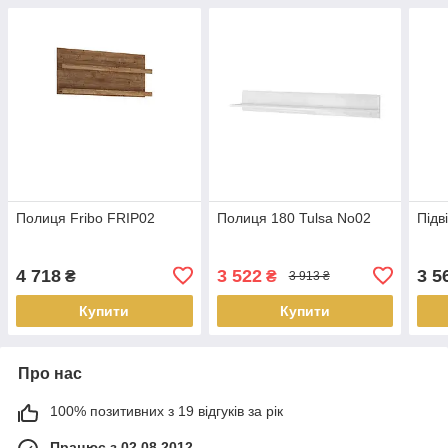
Полиця Fribo FRIP02
Полиця 180 Tulsa No02
Підв
4 718
3 522
3 5
₴
₴
3 913 ₴
Купити
Купити
Про нас
100% позитивних з 19 відгуків за рік
Працює з 02.08.2012