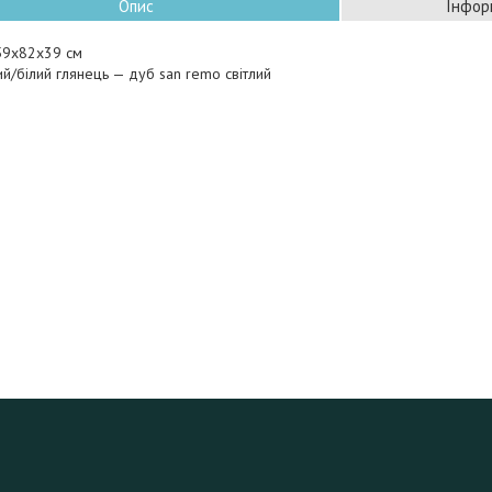
Опис
Інфор
159x82x39 см
лий/білий глянець — дуб san remo світлий