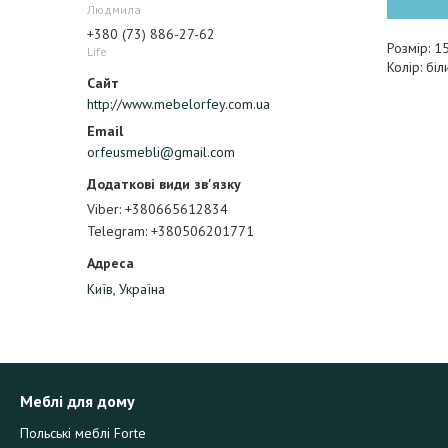
Людмила
+380 (73) 886-27-62
Розмір: 
Life
Колір: бі
http://www.mebelorfey.com.ua
orfeusmebli@gmail.com
Viber
+380665612834
Telegram
+380506201771
Київ, Україна
Меблі для дому
Польські меблі Forte