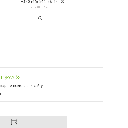
+380 (66) 561-28-34
Людмила
овар не покидаючи сайту.
я