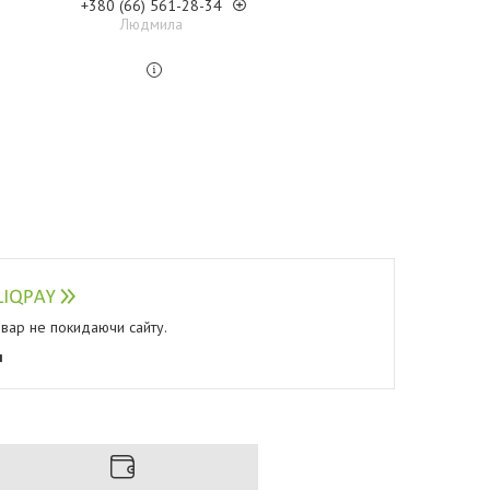
+380 (66) 561-28-34
Людмила
овар не покидаючи сайту.
я