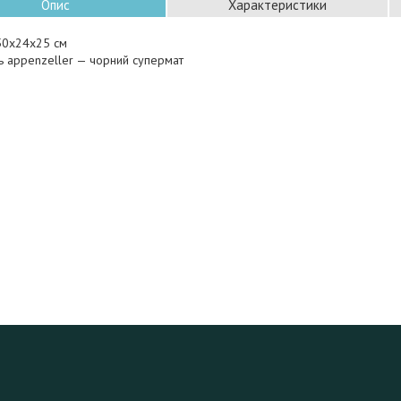
Опис
Характеристики
150x24x25 см
ль appenzeller — чорний супермат