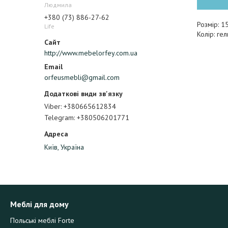
Людмила
+380 (73) 886-27-62
Розмір: 
Life
Колір: ге
http://www.mebelorfey.com.ua
orfeusmebli@gmail.com
Viber
+380665612834
Telegram
+380506201771
Київ, Україна
Меблі для дому
Польські меблі Forte