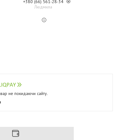
+380 (66) 561-28-34
Людмила
овар не покидаючи сайту.
я