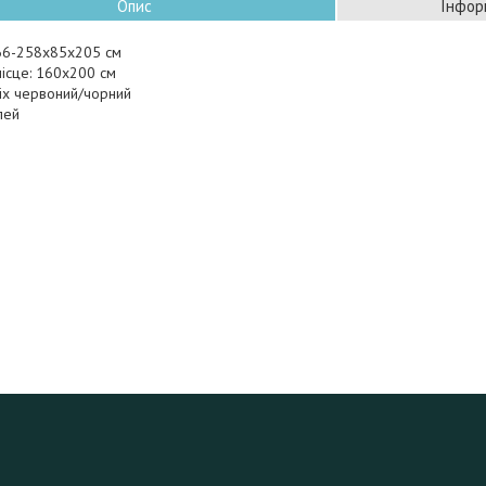
Опис
Інфор
166-258х85х205 см
ісце: 160х200 см
ріх червоний/чорний
лей