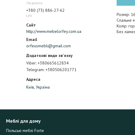
Людмила
+380 (73) 886-27-62
Розмір: 
Life
Спальне м
Колір: го
http://www.mebelorfey.com.ua
Без ламе
orfeusmebli@gmail.com
Viber
+380665612834
Telegram
+380506201771
Київ, Україна
Меблі для дому
Польські меблі Forte