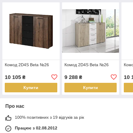
Комод 2D4S Beta №26
Комод 2D4S Beta №26
Ком
10 105
9 288
10 
₴
₴
Купити
Купити
Про нас
100% позитивних з 19 відгуків за рік
Працює з 02.08.2012