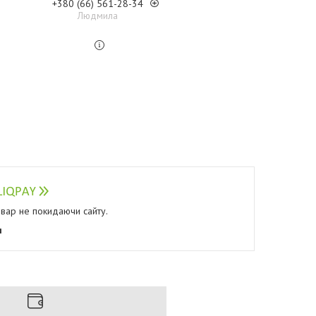
+380 (66) 561-28-34
Людмила
овар не покидаючи сайту.
я