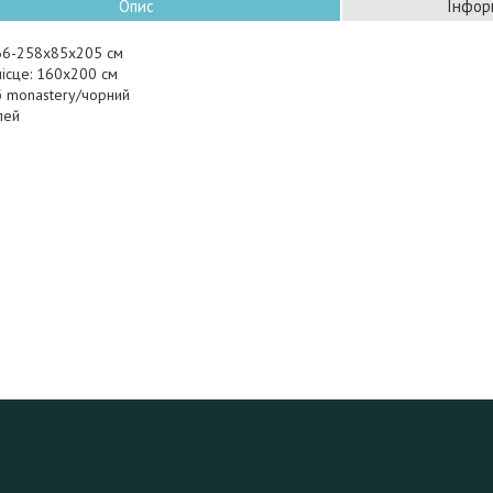
Опис
Інфор
166-258х85х205 см
ісце: 160х200 см
б monastery/чорний
лей