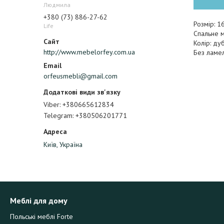
Людмила
+380 (73) 886-27-62
Розмір: 
Life
Спальне м
Колір: ду
http://www.mebelorfey.com.ua
Без ламе
orfeusmebli@gmail.com
Viber
+380665612834
Telegram
+380506201771
Київ, Україна
Меблі для дому
Польські меблі Forte