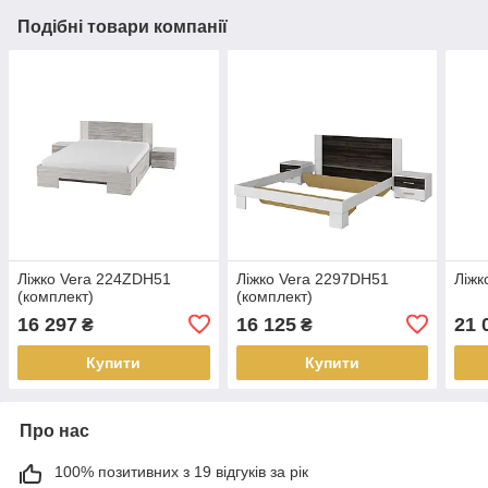
Подібні товари компанії
Ліжко Vera 224ZDH51
Ліжко Vera 2297DH51
Ліжк
(комплект)
(комплект)
16 297
16 125
21 
₴
₴
Купити
Купити
Про нас
100% позитивних з 19 відгуків за рік