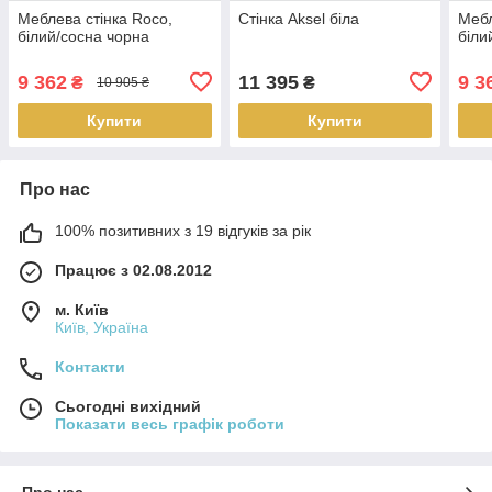
Меблева стінка Roco,
Стінка Aksel біла
Мебл
білий/сосна чорна
біли
9 362
11 395
9 3
₴
₴
10 905 ₴
Купити
Купити
Про нас
100% позитивних з 19 відгуків за рік
Працює з 02.08.2012
м. Київ
Київ, Україна
Контакти
Сьогодні вихідний
Показати весь графік роботи
Про нас