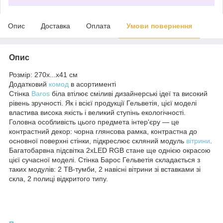
Опис
Доставка
Оплата
Умови повернення
Опис
Розмір: 270х...х41 см
Додатковий
комод
в асортименті
Стінка
Baros
біла втілює сміливі дизайнерські ідеї та високий
рівень зручності. Як і всієї продукції Гельветія, цієї моделі
властива висока якість і великий ступінь екологічності.
Головна особливість цього предмета інтер'єру — це
контрастний декор: чорна глянсова рамка, контрастна до
основної поверхні стінки, підкреслює скляний модуль
вітрини
.
Багатобарвна підсвітка 2xLED RGB стане ще однією окрасою
цієї сучасної моделі. Стінка Барос Гельветія складається з
таких модулів: 2 ТВ-тумби, 2 навісні вітрини зі вставками зі
скла, 2 полиці відкритого типу.