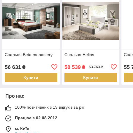
Спальня Beta monastery
Спальня Helios
Спал
56 631
58 539
55 
₴
₴
63 763 ₴
Купити
Купити
Про нас
100% позитивних з 19 відгуків за рік
Працює з 02.08.2012
м. Київ