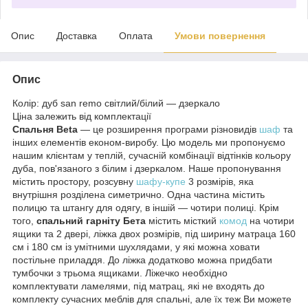
Опис
Доставка
Оплата
Умови повернення
Опис
Колір: дуб san remo світлий/білий — дзеркало
Ціна залежить від комплектації
Спальня Beta
— це розширення програми різновидів
шаф
та
інших елементів економ-виробу. Цю модель ми пропонуємо
нашим клієнтам у теплій, сучасній комбінації відтінків кольору
дуба, пов'язаного з білим і дзеркалом. Наше пропонування
містить простору, розсувну
шафу-купе
3 розмірів, яка
внутрішня розділена симетрично. Одна частина містить
полицю та штангу для одягу, в іншій — чотири полиці. Крім
того,
спальний гарніту Бета
містить місткий
комод
на чотири
ящики та 2 двері, ліжка двох розмірів, під ширину матраца 160
см і 180 см із умітними шухлядами, у які можна ховати
постільне приладдя. До ліжка додатково можна придбати
тумбочки з трьома ящиками. Ліжечко необхідно
комплектувати ламелями, під матрац, які не входять до
комплекту сучасних меблів для спальні, але їх теж Ви можете