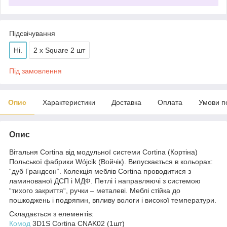
Підсвічування
Ні.
2 x Square 2 шт
Під замовлення
Опис
Характеристики
Доставка
Оплата
Умови п
Опис
Вітальня Cortina від модульної системи Cortina (Кортіна)
Польської фабрики Wójcik (Войчік). Випускається в кольорах:
“дуб Грандсон“. Колекція меблів Cortina проводитися з
ламинованої ДСП і МДФ. Петлі і направляючі з системою
“тихого закриття“, ручки – металеві. Меблі стійка до
пошкоджень і подряпин, впливу вологи і високої температури.
Складається з елементів:
Комод
3D1S Cortina CNAK02 (1шт)