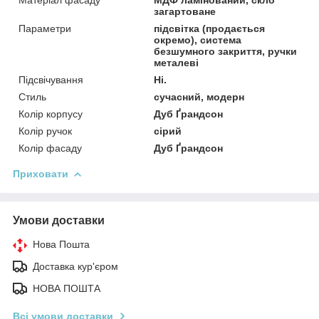
загартоване
Параметри
підсвітка (продається
окремо), система
безшумного закриття, ручки
металеві
Підсвічування
Ні.
Стиль
сучасний, модерн
Колір корпусу
Дуб Ґрандсон
Колір ручок
сірий
Колір фасаду
Дуб Ґрандсон
Приховати
Умови доставки
Нова Пошта
Доставка кур'єром
НОВА ПОШТА
Всі умови доставки