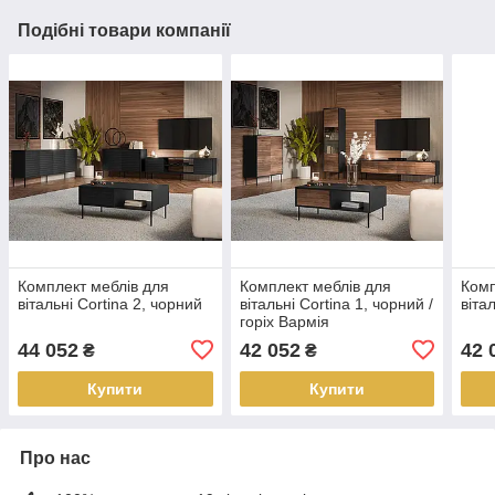
Подібні товари компанії
Комплект меблів для
Комплект меблів для
Комп
вітальні Cortina 2, чорний
вітальні Cortina 1, чорний /
віта
горіх Вармія
44 052
42 052
42 
₴
₴
Купити
Купити
Про нас