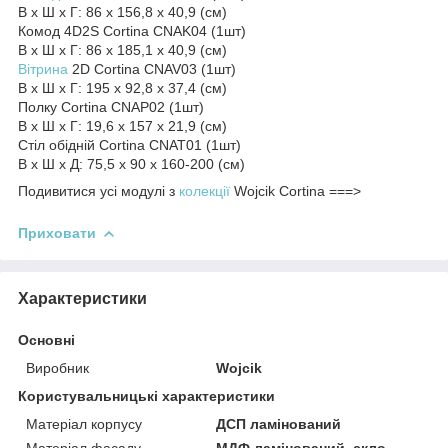
В х Ш х Г: 86 х 156,8 х 40,9 (см)
Комод 4D2S Cortina CNAK04 (1шт)
В х Ш х Г: 86 х 185,1 х 40,9 (см)
Вітрина
2D Cortina CNAV03 (1шт)
В х Ш х Г: 195 х 92,8 х 37,4 (см)
Полку Cortina CNAP02 (1шт)
В х Ш х Г: 19,6 х 157 х 21,9 (см)
Стіл обідній Cortina CNAT01 (1шт)
В х Ш х Д: 75,5 х 90 х 160-200 (см)
Подивитися усі модулі з
колекції
Wojcik Cortina ===>
Приховати
Характеристики
Основні
Виробник
Wojcik
Користувальницькі характеристики
Матеріал корпусу
ДСП ламінований
Матеріал фасаду
МДФ ламінований, скло