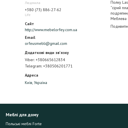
Полку Las
Людмила
“сірий пл
+380 (73) 886-27-62
подряпин,
Life
Меблева к
Подивитис
http://www.mebelorfey.com.ua
orfeusmebli@gmail.com
Viber
+380665612834
Telegram
+380506201771
Київ, Україна
Меблі для дому
Польські меблі Forte