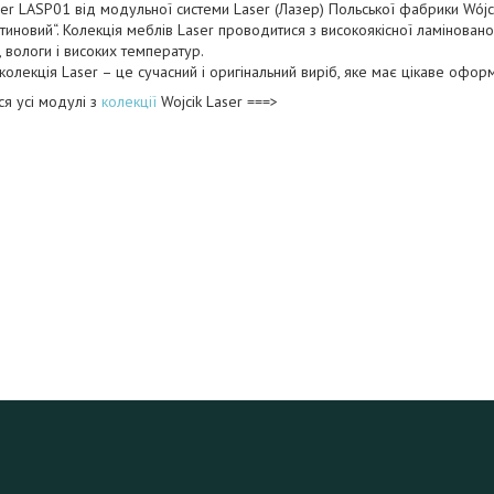
er LASP01 від модульної системи Laser (Лазер) Польської фабрики Wójcik 
атиновий“. Колекція меблів Laser проводитися з високоякісної ламіновано
 вологи і високих температур.
олекція Laser – це сучасний і оригінальний виріб, яке має цікаве оформ
я усі модулі з
колекції
Wojcik Laser ===>