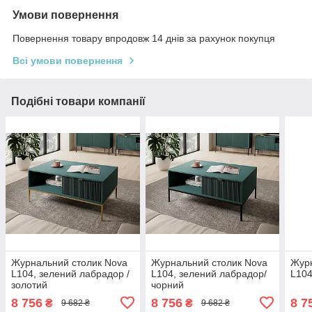
Умови повернення
Повернення товару впродовж 14 днів за рахунок покупця
Всі умови повернення
Подібні товари компанії
Журнальний столик Nova
Журнальний столик Nova
Журн
L104, зелений лабрадор /
L104, зелений лабрадор/
L104
золотий
чорний
8 756
8 756
8 7
₴
₴
9 682 ₴
9 682 ₴