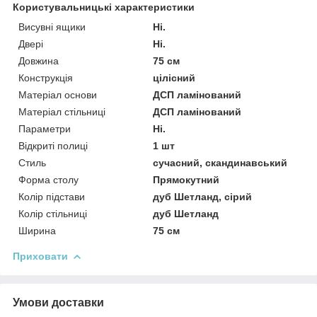
Користувальницькі характеристики
Висувні ящики
Ні.
Двері
Ні.
Довжина
75 см
Конструкція
цілісний
Матеріал основи
ДСП ламінований
Матеріал стільниці
ДСП ламінований
Параметри
Ні.
Відкриті полиці
1 шт
Стиль
сучасний, скандинавський
Форма столу
Прямокутний
Колір підстави
дуб Шетланд, сірий
Колір стільниці
дуб Шетланд
Ширина
75 см
Приховати
Умови доставки