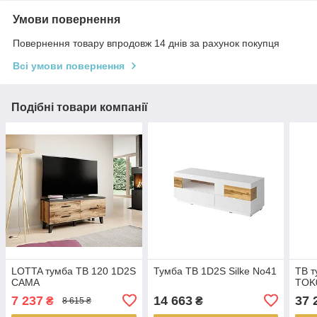
Умови повернення
Повернення товару впродовж 14 днів за рахунок покупця
Всі умови повернення
Подібні товари компанії
LOTTA тумба ТВ 120 1D2S
Тумба ТВ 1D2S Silke No41
ТВ т
CAMA
TOK
7 237
14 663
37 
₴
₴
8 615 ₴