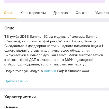
Опис
Характеристики
Доставка
Оплата
Умови п
Опис
ТВ тумба 2D1S Summer 52 від модульної система Summer
(Саммер), виробництво фабрики Wójcik (Войчік), Польща.
Складається з дводверної частини і одного висувного ящика і
одного відкритого відсіку для аудіо-відео обладнання.
Випускається в кольорі: дуб Сан Ремо“. Меблі виготовляється
з високоякісної ДСП з використанням МДФ, підвищеної
стійкості до подряпин, вологи і високих температур.
Подивитися усі модулі з
колекції
Wojcik Summer ===>
Приховати
Характеристики
Основні