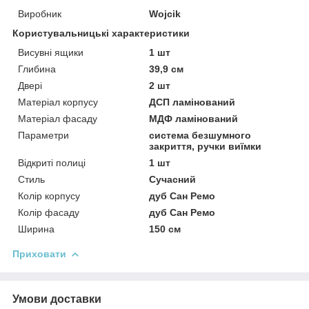
Виробник
Wojcik
Користувальницькі характеристики
Висувні ящики
1 шт
Глибина
39,9 см
Двері
2 шт
Матеріал корпусу
ДСП ламінований
Матеріал фасаду
МДФ ламінований
Параметри
система безшумного
закриття, ручки виїмки
Відкриті полиці
1 шт
Стиль
Сучасний
Колір корпусу
дуб Сан Ремо
Колір фасаду
дуб Сан Ремо
Ширина
150 см
Приховати
Умови доставки