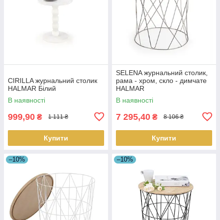
SELENA журнальний столик,
CIRILLA журнальний столик
рама - хром, скло - димчате
HALMAR Білий
HALMAR
В наявності
В наявності
999,90
7 295,40
₴
₴
1 111 ₴
8 106 ₴
Купити
Купити
–10%
–10%