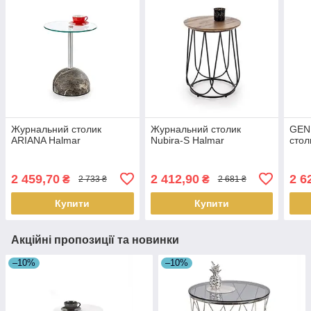
Журнальний столик
Журнальний столик
GEN
ARIANA Halmar
Nubira-S Halmar
сто
2 459,70
2 412,90
2 6
₴
₴
2 733 ₴
2 681 ₴
Купити
Купити
Акційні пропозиції та новинки
–10%
–10%