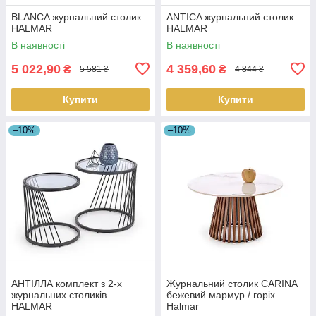
BLANCA журнальний столик
ANTICA журнальний столик
HALMAR
HALMAR
В наявності
В наявності
5 022,90
4 359,60
₴
₴
5 581 ₴
4 844 ₴
Купити
Купити
–10%
–10%
АНТІЛЛА комплект з 2-х
Журнальний столик CARINA
журнальних столиків
бежевий мармур / горіх
HALMAR
Halmar