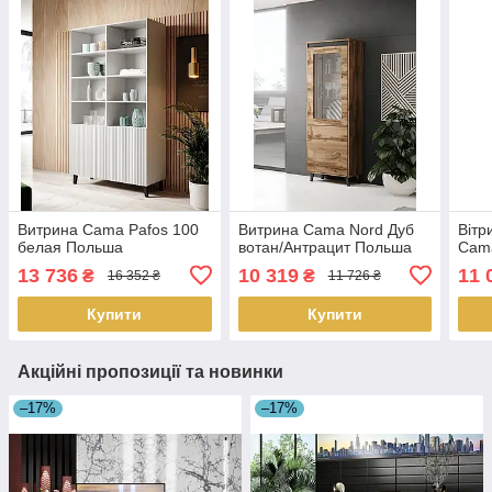
Витрина Cama Pafos 100
Витрина Cama Nord Дуб
Вітр
белая Польша
вотан/Антрацит Польша
Cam
13 736
10 319
11 
₴
₴
16 352 ₴
11 726 ₴
Купити
Купити
Акційні пропозиції та новинки
–17%
–17%