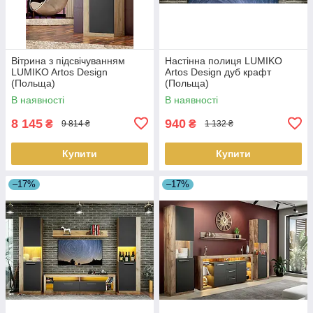
Вітрина з підсвічуванням
Настінна полиця LUMIKO
LUMIKO Artos Design
Artos Design дуб крафт
(Польща)
(Польща)
В наявності
В наявності
8 145
940
₴
₴
9 814 ₴
1 132 ₴
Купити
Купити
–17%
–17%