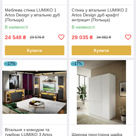
Меблева стінка LUMIKO 1
Стінка у вітальню LUMIKO 2
Artos Design у вітальню дуб
Artos Design дуб крафт/
(Польща)
антрацит (Польща)
В наявності
В наявності
24 548
29 035
₴
₴
29 576 ₴
34 982 ₴
Купити
Купити
–17%
–17%
Вітальня з комодом та
тумбою LUMIKO 3 Artos
Широка просторна шафа