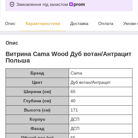
Замовлення під захистом
Опис
Характеристики
Доставка
Оплата
Умови 
Опис
Витрина Cama Wood Дуб вотан/Антрацит
Польша
Бренд
Cama
Цвет
Дуб вотан/Антрацит
Ширина (см)
65
Глубина (см)
40
Высота (см)
171
Корпус
ДСП
Фасад
ДСП
Общий вес (кг)
65