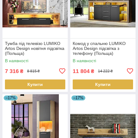
Тумба під телевізо LUMIKO
Комод у спальню LUMIKO
Artos Design новітня підсвітка
Artos Design підсвітка з
(Польща)
телефону (Польща)
В наявності
В наявності
7 316
11 804
₴
₴
8 815 ₴
14 222 ₴
Купити
Купити
–17%
–17%