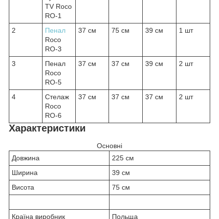
TV Roco
RO-1
2
Пенал
37 см
75 см
39 см
1 шт
Roco
RO-3
3
Пенал
37 см
37 см
39 см
2 шт
Roco
RO-5
4
Стелаж
37 см
37 см
37 см
2 шт
Roco
RO-6
Характеристики
Основні
Довжина
225 см
Ширина
39 см
Висота
75 см
Країна виробник
Польща