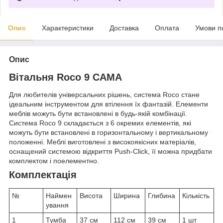
Опис
Характеристики
Доставка
Оплата
Умови п
Опис
Вітальня Roco 9 CAMA
Для любителів універсальних рішень, система Roco стане
ідеальним інструментом для втілення їх фантазій. Елементи
меблів можуть бути встановлені в будь-якій комбінації.
Система Roco 9 складається з 6 окремих елементів, які
можуть бути встановлені в горизонтальному і вертикальному
положенні. Меблі виготовлені з високоякісних матеріалів,
оснащений системою відкриття Push-Click, її можна придбати
комплектом і поелементно.
Комплектація
№
Наймен
Висота
Ширина
Глибина
Кількість
ування
1
Тумба
37 см
112 см
39 см
1 шт