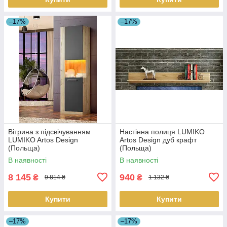
–17%
–17%
Вітрина з підсвічуванням
Настінна полиця LUMIKO
LUMIKO Artos Design
Artos Design дуб крафт
(Польща)
(Польща)
В наявності
В наявності
8 145
940
₴
₴
9 814 ₴
1 132 ₴
Купити
Купити
–17%
–17%