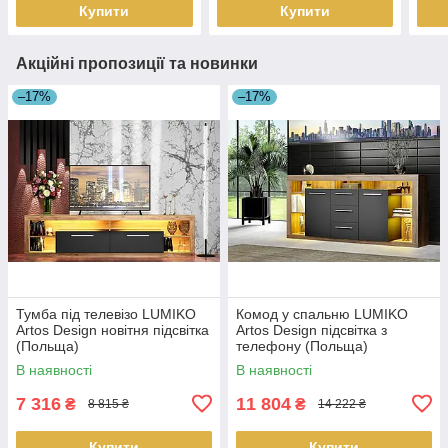
Купити
Купити
Акційні пропозиції та новинки
–17%
–17%
Тумба під телевізо LUMIKO
Комод у спальню LUMIKO
Artos Design новітня підсвітка
Artos Design підсвітка з
(Польща)
телефону (Польща)
В наявності
В наявності
7 316
11 804
₴
₴
8 815 ₴
14 222 ₴
Купити
Купити