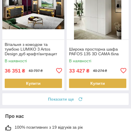
Вітальня з комодом та
тумбою LUMIKO 3 Artos
Широка просторна шафа
Design дуб крафт/антрацит
PAFOS 135 3D CAMA біла
(Польща)
В наявності
В наявності
36 351
33 427
₴
₴
43 797 ₴
40 274 ₴
Купити
Купити
Показати ще
Про нас
100% позитивних з 19 відгуків за рік