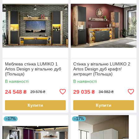
Меблева стінка LUMIKO 1
Стінка у вітальню LUMIKO 2
Artos Design у вітальню дуб
Artos Design дуб крафт/
(Польща)
антрацит (Польща)
В наявності
В наявності
24 548
29 035
₴
₴
29 576 ₴
34 982 ₴
Купити
Купити
–17%
–17%