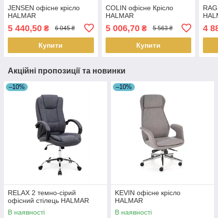
JENSEN офісне крісло
COLIN офісне Крісло
RAGN
HALMAR
HALMAR
HAL
5 440,50
5 006,70
4 8
₴
₴
6 045 ₴
5 563 ₴
Купити
Купити
Акційні пропозиції та новинки
–10%
–10%
RELAX 2 темно-сірий
KEVIN офісне крісло
офісний стілець HALMAR
HALMAR
В наявності
В наявності