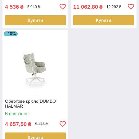
4 536
11 062,80
₴
₴
5 040 ₴
12 292 ₴
Купити
Купити
–10%
Обертове крісло DUMBO
HALMAR
В наявності
4 657,50
₴
5 175 ₴
Купити