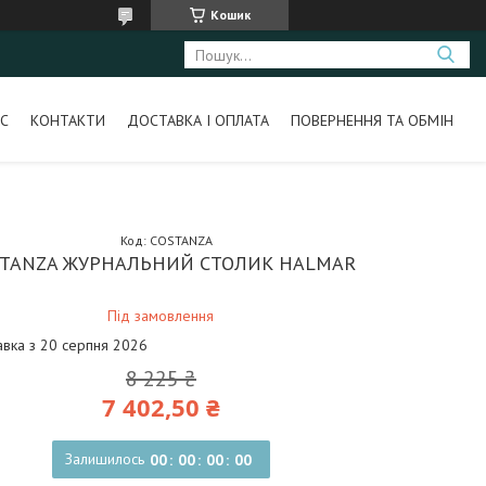
Кошик
С
КОНТАКТИ
ДОСТАВКА І ОПЛАТА
ПОВЕРНЕННЯ ТА ОБМІН
Код:
COSTANZA
STANZA ЖУРНАЛЬНИЙ СТОЛИК HALMAR
Під замовлення
авка з 20 серпня 2026
8 225 ₴
7 402,50 ₴
Залишилось
0
0
0
0
0
0
0
0