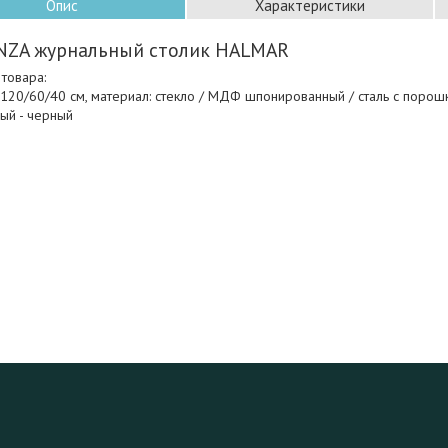
Опис
Характеристики
NZA журнальный столик HALMAR
товара:
120/60/40 см, материал: стекло / МДФ шпонированный / сталь с порош
ый - черный