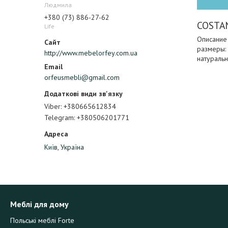
Людмила
+380 (73) 886-27-62
COSTA
Life
Описание 
размеры: 
http://www.mebelorfey.com.ua
натуральн
orfeusmebli@gmail.com
Viber
+380665612834
Telegram
+380506201771
Київ, Україна
Меблі для дому
Польські меблі Forte