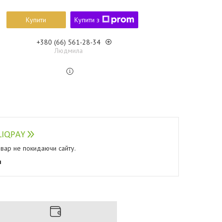
Купити
Купити з
+380 (66) 561-28-34
Людмила
овар не покидаючи сайту.
я