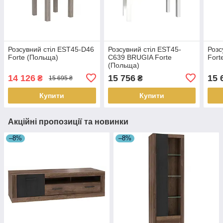
Розсувний стіл EST45-D46
Розсувний стіл EST45-
Розс
Forte (Польща)
C639 BRUGIA Forte
Fort
(Польща)
14 126
15 756
15 
₴
₴
15 695 ₴
Купити
Купити
Акційні пропозиції та новинки
–8%
–8%