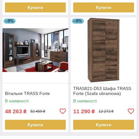
Купити
Купити
–8%
–8%
TRAS821-D53 Шафа TRASS
Вітальня TRASS Forte
Forte (Szafa ubraniowa)
В наявності
В наявності
48 263
11 290
₴
₴
52 459 ₴
12 272 ₴
Купити
Купити