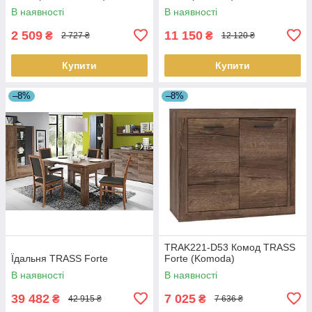
В наявності
В наявності
2 509
11 150
₴
₴
2 727 ₴
12 120 ₴
Купити
Купити
–8%
–8%
TRAK221-D53 Комод TRASS
Їдальня TRASS Forte
Forte (Komoda)
В наявності
В наявності
39 482
7 025
₴
₴
42 915 ₴
7 636 ₴