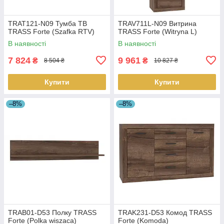
TRAT121-N09 Тумба ТВ
TRAV711L-N09 Витрина
TRASS Forte (Szafka RTV)
TRASS Forte (Witryna L)
В наявності
В наявності
7 824
9 961
₴
₴
8 504 ₴
10 827 ₴
Купити
Купити
–8%
–8%
TRAB01-D53 Полку TRASS
TRAK231-D53 Комод TRASS
Forte (Polka wiszaca)
Forte (Komoda)