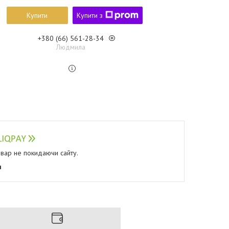
Купити
Купити з
+380 (66) 561-28-34
Людмила
овар не покидаючи сайту.
я