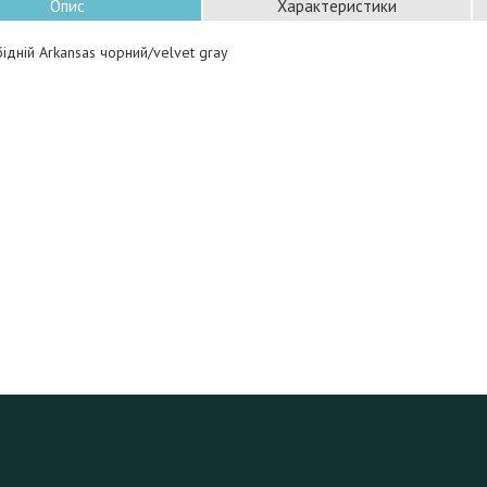
Опис
Характеристики
бідній Arkansas чорний/velvet gray