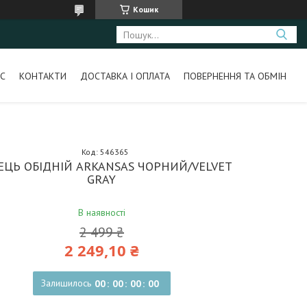
Кошик
С
КОНТАКТИ
ДОСТАВКА І ОПЛАТА
ПОВЕРНЕННЯ ТА ОБМІН
Код:
546365
ЕЦЬ ОБІДНІЙ ARKANSAS ЧОРНИЙ/VELVET
GRAY
В наявності
2 499 ₴
2 249,10 ₴
Залишилось
0
0
0
0
0
0
0
0