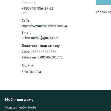
Людмила
+380 (73) 886-27-62
Стілець о
Life
http://www.mebelorfey.com.ua
orfeusmebli@gmail.com
Viber
+380665612834
Telegram
+380506201771
Київ, Україна
Меблі для дому
Польські меблі Forte