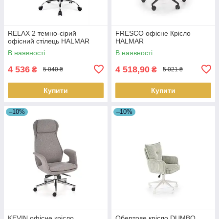
RELAX 2 темно-сірий
FRESCO офісне Крісло
офісний стілець HALMAR
HALMAR
В наявності
В наявності
4 536
4 518,90
₴
₴
5 040 ₴
5 021 ₴
Купити
Купити
–10%
–10%
KEVIN офісне крісло
Обертове крісло DUMBO