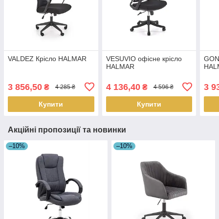
VALDEZ Крісло HALMAR
VESUVIO офісне крісло
GONZ
HALMAR
HAL
3 856,50
4 136,40
3 9
₴
₴
4 285 ₴
4 596 ₴
Купити
Купити
Акційні пропозиції та новинки
–10%
–10%