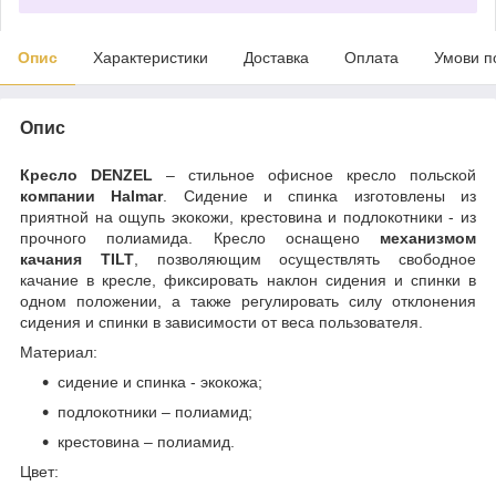
Опис
Характеристики
Доставка
Оплата
Умови п
Опис
Кресло DENZEL
– стильное офисное кресло польской
компании Halmar
. Сидение и спинка изготовлены из
приятной на ощупь экокожи, крестовина и подлокотники - из
прочного полиамида. Кресло оснащено
механизмом
качания TILT
, позволяющим осуществлять свободное
качание в кресле, фиксировать наклон сидения и спинки в
одном положении, а также регулировать силу отклонения
сидения и спинки в зависимости от веса пользователя.
Материал:
сидение и спинка - экокожа;
подлокотники – полиамид;
крестовина – полиамид.
Цвет: