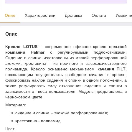
Опис
Характеристики
Доставка
Оплата
Умови п
Опис
Кресло LOTUS
– современное офисное кресло польской
компании Halmar
с регулируемыми подлокотниками.
Сидение и спинка изготовлены из мягкой перфорированной
экокожи, крестовина - из прочного и высококачественного
полиамида. Кресло оснащено механизмом
качания TILT
,
позволяющим осуществлять свободное качание в кресле,
фиксировать наклон сидения и спинки в одном положении, а
также регулировать силу отклонения сидения и спинки в
зависимости от веса пользователя. Модель представлена в
черно-сером цвете.
Материал:
сидение и спинка – экокожа перфорированная;
крестовина - полиамид.
Цвет: