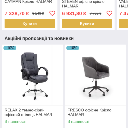
CAYMAN Крісло HALMAR
STEVEN офісне крісло
VALE
HALMAR
HAL
7 328,70
6 931,80
7 4
₴
₴
8 143 ₴
7 702 ₴
Купити
Купити
Акційні пропозиції та новинки
–10%
–10%
RELAX 2 темно-сірий
FRESCO офісне Крісло
офісний стілець HALMAR
HALMAR
В наявності
В наявності