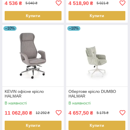
4 536
4 518,90
₴
₴
5 040 ₴
5 021 ₴
Купити
Купити
–10%
–10%
KEVIN офісне крісло
Обертове крісло DUMBO
HALMAR
HALMAR
В наявності
В наявності
11 062,80
4 657,50
₴
₴
12 292 ₴
5 175 ₴
Купити
Купити