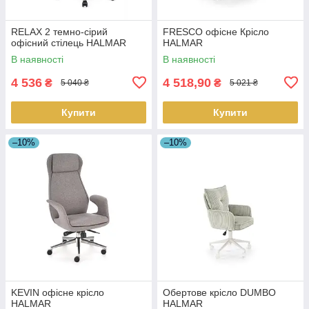
RELAX 2 темно-сірий
FRESCO офісне Крісло
офісний стілець HALMAR
HALMAR
В наявності
В наявності
4 536
4 518,90
₴
₴
5 040 ₴
5 021 ₴
Купити
Купити
–10%
–10%
KEVIN офісне крісло
Обертове крісло DUMBO
HALMAR
HALMAR