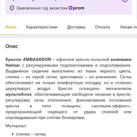
Замовлення під захистом
Опис
Характеристики
Доставка
Оплата
Умови п
Опис
Кресло AMBASADOR
– офисное кресло польской
компании
Halmar
с регулируемыми подлокотниками и подголовником.
Выдвижное сидение выполнено из ткани черного цвета,
спинка – из серой сетки, крестовина – из алюминия. Сетка
обеспечивает не только комфортную посадку, но и отлично
циркулирует воздух. Кресло оснащено механизмом
мультиблок
, обеспечивающим свободное качание в кресле;
регулировку силы отклонения; фиксирование положения
кресла в пяти позициях; «антишок-эффект»,
предохраняющий сидящего от удара спинкой или
опрокидывания при снятии блокировки.
Материал:
спинка – сетка;