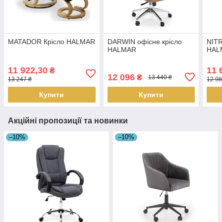
MATADOR Крісло HALMAR
DARWIN офісне крісло
NITR
HALMAR
HAL
11 922,30
11 
₴
12 096
₴
13 440 ₴
13 247 ₴
12 98
Купити
Купити
Акційні пропозиції та новинки
–10%
–10%