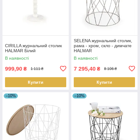
SELENA журнальний столик,
CIRILLA журнальний столик
рама - хром, скло - димчате
HALMAR Білий
HALMAR
В наявності
В наявності
999,90
7 295,40
₴
₴
1 111 ₴
8 106 ₴
Купити
Купити
–10%
–10%