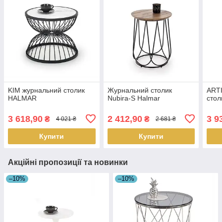
KIM журнальний столик
Журнальний столик
ART
HALMAR
Nubira-S Halmar
сто
3 618,90
2 412,90
3 9
₴
₴
4 021 ₴
2 681 ₴
Купити
Купити
Акційні пропозиції та новинки
–10%
–10%