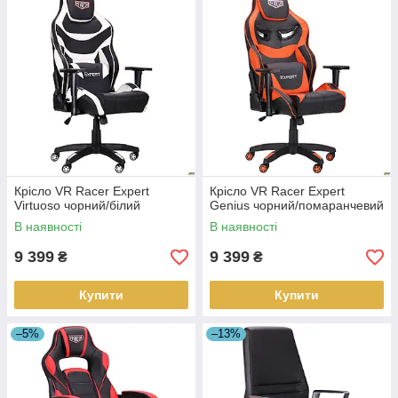
Крісло VR Racer Expert
Крісло VR Racer Expert
Virtuoso чорний/білий
Genius чорний/помаранчевий
В наявності
В наявності
9 399
9 399
₴
₴
Купити
Купити
–5%
–13%