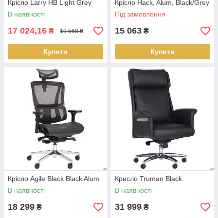
Крісло Larry HB Light Grey
Крісло Hack, Alum, Black/Grey
В наявності
Під замовлення
17 024,16
15 063
₴
₴
19 568 ₴
Купити
Купити
Крісло Agile Black Black Alum
Кресло Truman Black
В наявності
В наявності
18 299
31 999
₴
₴