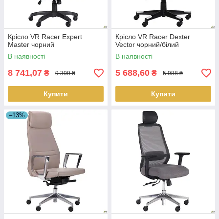
Крісло VR Racer Expert
Крісло VR Racer Dexter
Master чорний
Vector чорний/білий
В наявності
В наявності
8 741,07
5 688,60
₴
₴
9 399 ₴
5 988 ₴
Купити
Купити
–13%