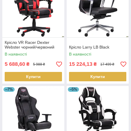
Крісло VR Racer Dexter
Webster чорний/червоний
Крісло Larry LB Black
В наявності
В наявності
5 688,60
15 224,13
₴
₴
5 988 ₴
17 499 ₴
Купити
Купити
–7%
–5%