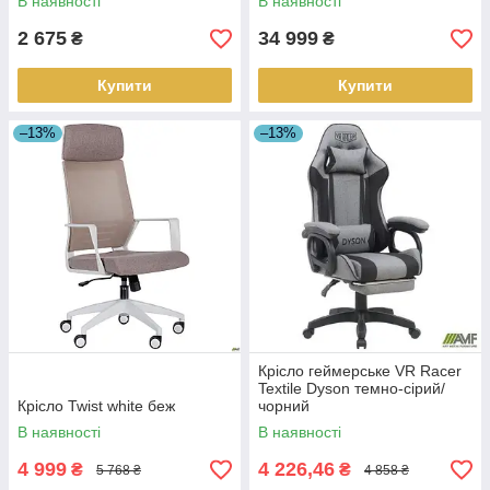
В наявності
В наявності
2 675
34 999
₴
₴
Купити
Купити
–13%
–13%
Крісло геймерське VR Racer
Textile Dyson темно-сірий/
Крісло Twist white беж
чорний
В наявності
В наявності
4 999
4 226,46
₴
₴
5 768 ₴
4 858 ₴