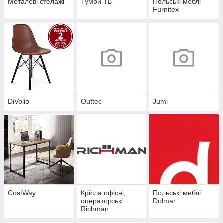
Металеві стелажі
Тумби ТВ
Польські меблі
Furnitex
DiVolio
Outtec
Jumi
CostWay
Крісла офісні,
Польські меблі
операторські
Dolmar
Richman