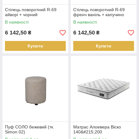
Стілець поворотний R-69
Стілець поворотний R-69
айворі + чорний
френч ваніль + капучино
В наявності
В наявності
6 142,50
6 142,50
₴
₴
Купити
Купити
Пуф СОЛО бежевий (тк.
Матрас Алоевера Віско
Simon 02)
140&#215;200