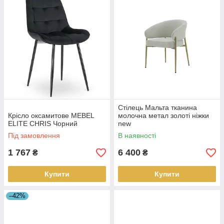
Стілець Мальта тканина
Крісло оксамитове MEBEL
молочна метал золоті ніжки
ELITE CHRIS Чорний
new
Під замовлення
В наявності
1 767
6 400
₴
₴
Купити
Купити
–42%