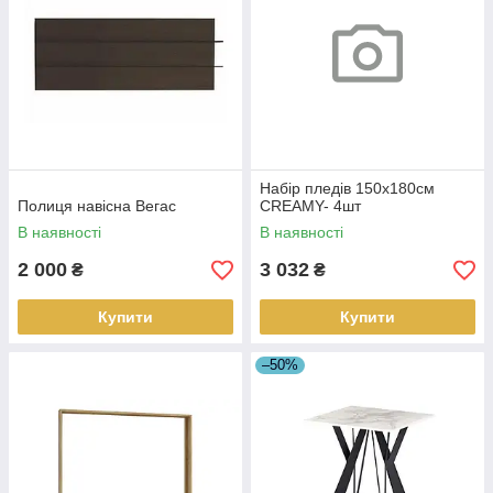
Набір пледів 150х180см
Полиця навісна Вегас
CREAMY- 4шт
В наявності
В наявності
2 000
3 032
₴
₴
Купити
Купити
–50%