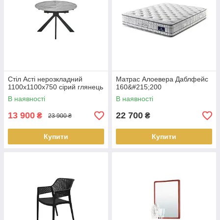
Стіл Асті нерозкладний
Матрас Алоевера Даблфейс
1100х1100х750 сірий глянець
160&#215;200
В наявності
В наявності
13 900
22 700
₴
₴
23 900 ₴
Купити
Купити