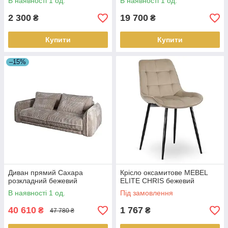
В наявності 1 од.
В наявності 1 од.
2 300
19 700
₴
₴
Купити
Купити
–15%
Диван прямий Сахара
Крісло оксамитове MEBEL
розкладний бежевий
ELITE CHRIS бежевий
В наявності 1 од.
Під замовлення
40 610
1 767
₴
₴
47 780 ₴