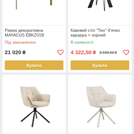
Рамка декоративна
Кавовий стіл "Тео" б'янко
MAYACUS EBKZ01B
карарра + чорний
Під замовлення
В наявності
21 020
4 322,50
₴
₴
8 599,50 ₴
Купити
Купити