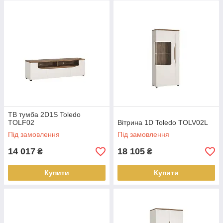
ТВ тумба 2D1S Toledo
TOLF02
Вітрина 1D Toledo TOLV02L
Під замовлення
Під замовлення
14 017
18 105
₴
₴
Купити
Купити