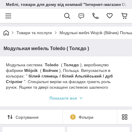
Меблі, товари для дому від компанії "Інтернет-магазин Орф
Товари та послуги
Модульні меблі Wojcik (Війчик) Поль
Модульная мебель Toledo ( Толєдо )
Модульна система
Toledo
(
Толєдо
), виробництво
фабрики
Wójcik
(
Войчик
), Польща. Випускається в
кольорах: "
білий глянець / білий Альпійський / дуб
Стірлінг
". Спеціальні вирізи на фасадах грають роль
ручок. Ящики та двері оснащені системою шаленого
закриття. Вітрини можна оснастити світлодіодним
Показати все
освітленням
Dojo 3D
. Меблі виготовляються з
високоякісної
ДСП
з використанням
МДФ
, підвищеної
стійкості до подряпин, вологості та високих температур.
Колекція
Толедо
, безперечно, вкраде серця любителів
Сортування
0
Фільтри
яскравих, сучасних інтер'єрів. Поєднання духу дуба Стірлінг з
білим надасть вашій кімнаті тепло та гармонію. Меблі з