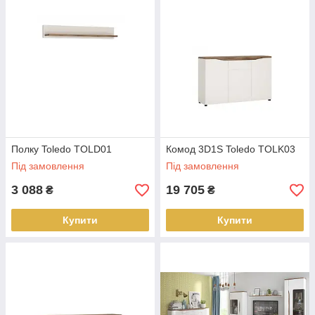
колекції
Toledo
будуть чудово виглядати зі стінами в
яскравому зеленому кольорі - використовуйте якомога
більше натуральної рослинності для пастельного
оформлення. Створення інтер'єрів з різними зеленими
композиціями – одна з наймодніших тенденцій дизайну!
Полку Toledo TOLD01
Комод 3D1S Toledo TOLK03
Під замовлення
Під замовлення
3 088
19 705
₴
₴
Купити
Купити