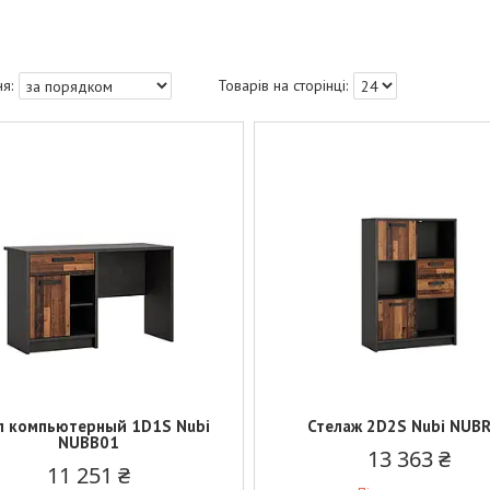
л компьютерный 1D1S Nubi
Стелаж 2D2S Nubi NUB
NUBB01
13 363 ₴
11 251 ₴