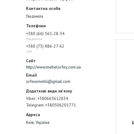
Людмила
+380 (66) 561-28-34
Людмила
+380 (73) 886-27-62
Life
http://www.mebelorfey.com.ua
orfeusmebli@gmail.com
Viber
+380665612834
Telegram
+380506201771
Київ, Україна