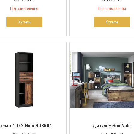
Під замовлення
Під замовлення
Купити
Купити
телаж 1D2S Nubi NUBR01
Дитячі меблі Nubi