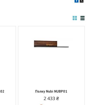
R02
Полку Nubi NUBP01
2 433 ₴