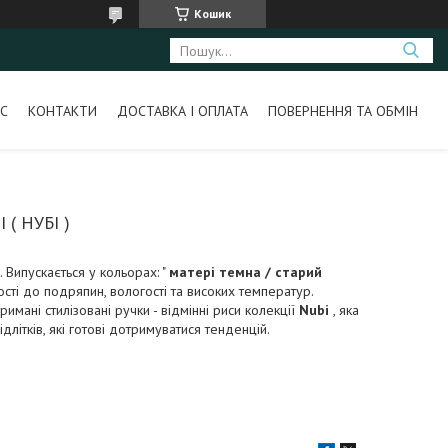
Кошик
С
КОНТАКТИ
ДОСТАВКА І ОПЛАТА
ПОВЕРНЕННЯ ТА ОБМІН
( НУБІ )
. Випускається у кольорах: "
матері темна / старий
кості до подряпин, вологості та високих температур.
ані стилізовані ручки - відмінні риси колекції
Nubi
, яка
літків, які готові дотримуватися тенденцій.