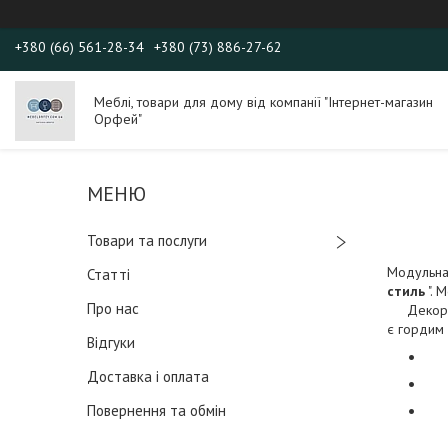
+380 (66) 561-28-34
+380 (73) 886-27-62
Меблі, товари для дому від компанії "Інтернет-магазин
Орфей"
Товари та послуги
Модульна
Статті
стиль
". 
Про нас
Декор, що
є гордим 
Відгуки
Доставка і оплата
Повернення та обмін