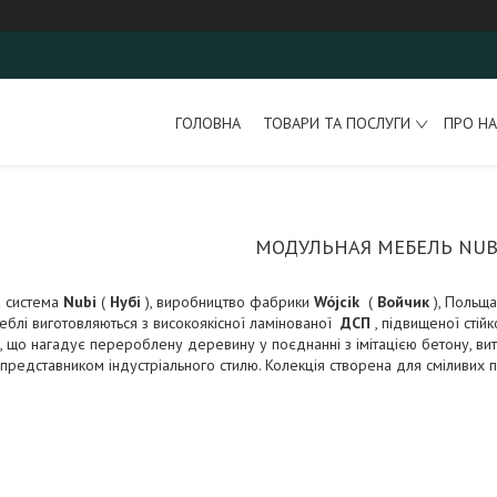
ГОЛОВНА
ТОВАРИ ТА ПОСЛУГИ
ПРО НА
МОДУЛЬНАЯ МЕБЕЛЬ NUBI 
 система
Nubi
(
Нубі
), виробництво фабрики
Wójcik
(
Войчик
), Польща
Меблі виготовляються з високоякісної ламінованої
ДСП
, підвищеної стій
 нагадує перероблену деревину у поєднанні з імітацією бетону, витрим
представником індустріального стилю. Колекція створена для сміливих під