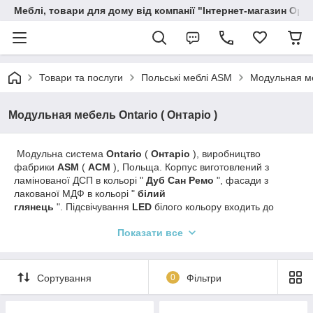
Меблі, товари для дому від компанії "Інтернет-магазин Орф
Товари та послуги
Польські меблі ASM
Модульная ме
Модульная мебель Ontario ( Онтаріо )
Модульна система
Ontario
(
Онтаріо
), виробництво
фабрики
ASM
(
АСМ
), Польща. Корпус виготовлений з
ламінованої ДСП в кольорі "
Дуб Сан Ремо
", фасади з
лакованої МДФ в кольорі "
білий
глянець
". Підсвічування
LED
білого кольору входить до
комплектації. Ящики та двері з системою "
PUSH-CLICK
",
Показати все
відкриття легким натисканням на фасад. Скриньки – за
фрезерований край панелі.
Стильний та функціональний комплект меблів
Ontario
- Це
чудове рішення для вітальні. Меблі виготовлені з міцних
Сортування
0
Фільтри
високоякісних матеріалів. Оригінальний дизайн, вигнута
форма та елегантний дизайн меблів додадуть Вашому