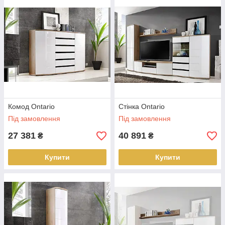
інтер'єру особливий шик. Місткі полиці послужать для
зручного зберігання всіх необхідних речей.
Комод Ontario
Стінка Ontario
Під замовлення
Під замовлення
27 381
40 891
₴
₴
Купити
Купити