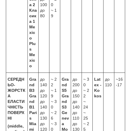
а 2
100
0
Кла
до
~ 1
сик
80
9
а 1
Me
xic
o
Plu
s
Me
xic
o
СЕРЕДН
Gra
до
~ 2
Gra
до
~ 3
Lat
до
~16
ЬО-
nd
140
2
nd
200
0
ex -
110
-17
ЖОРСТК
B3
до
~ 1
S5
до
~ 2
Ko
А
Gra
120
9
Gra
150
2
kos
ЕЛАСТИ
nd
до
~ 3
nd
до
~
ЧНІСТЬ
B1
140
0
S3
140
24
ПОВЕРХ
Pari
до
~ 2
Ge
до
~
НІ
s
130
6
nev
110
25
Mia
до
~ 3
a
до
~ 2
(middle,
mi
120
0
Mo
130
5