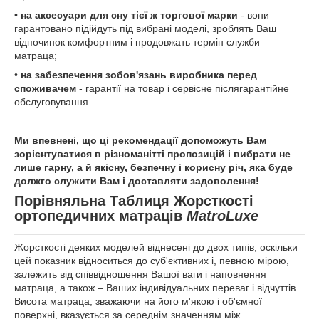
•
на аксесуари для сну тієї ж торгової марки
- вони
гарантовано підійдуть під вибрані моделі, зроблять Ваш
відпочинок комфортним і продовжать термін служби
матраца;
•
на забезпечення зобов'язань виробника перед
споживачем
- гарантії на товар і сервісне післягарантійне
обслуговування.
Ми впевнені, що ці рекомендації допоможуть Вам
зорієнтуватися в різноманітті пропозицій і вибрати не
лише гарну, а й якісну, безпечну і корисну річ, яка буде
должго служити Вам і доставляти задоволення
!
Порівняльна Таблиця Жорсткості
ортопедичних матраців
MatroLuxe
Жорсткості деяких моделей віднесені до двох типів, оскільки
цей показник відноситься до суб'єктивних і, певною мірою,
залежить від співвідношення Вашої ваги і наповнення
матраца, а також – Ваших індивідуальних переваг і відчуттів.
Висота матраца, зважаючи на його м'якою і об'ємної
поверхні, вказується за середнім значенням між