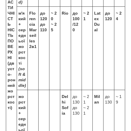
АС
d)
ТИ
ЧНІ
м'я
Flo
до
~ 2
Rio
до
~ 2
Lat
до
~ 2
СТ
кий
ren
120
0
100
1
ex
120
4
Ь
+
cia
до
~ 2
/12
Du
НІС
сер
Mar
110
5
0
al
ТЬ
едн
seil
ПО
ьої
les
ВЕ
жо
2в1
РХ
рст
НІ
кос
(дв
ті
уст
(so
о-
ft &
рон
mid
ней
dle)
жо
рст
жо
Del
до
~ 2
Mil
до
~ 1
кос
рст
hi
130
1
an
130
9
ті)
кий
Sof
до
~ 2
+
ia
130
1
сер
едн
ьої