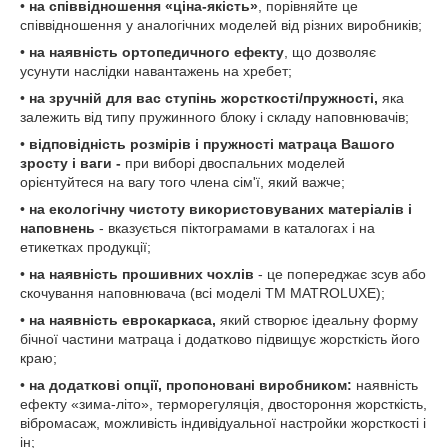
•
на співвідношення «ціна-якість»
, порівняйте це
співвідношення у аналогічних моделей від різних виробників;
•
на наявність ортопедичного ефекту
,
що дозволяє
усунути наслідки навантажень на хребет;
•
на зручній для вас ступінь жорсткості/пружності,
яка
залежить від типу пружинного блоку і складу наповнювачів;
•
відповідність розмірів і пружності матраца Вашого
зросту і ваги -
при виборі двоспальних моделей
орієнтуйтеся на вагу того члена сім'ї, який важче;
•
на екологічну чистоту використовуваних матеріалів і
наповнень
- вказується піктограмами в каталогах і на
етикетках продукції;
•
на наявність прошивних чохлів
- це попереджає зсув або
скочування наповнювача (всі моделі ТМ MATROLUXE);
•
на наявність еврокаркаса,
який створює ідеальну форму
бічної частини матраца і додатково підвищує жорсткість його
краю;
•
на додаткові опції, пропоновані виробником:
наявність
ефекту «зима-літо», терморегуляція, двостороння жорсткість,
вібромасаж, можливість індивідуальної настройки жорсткості і
ін;