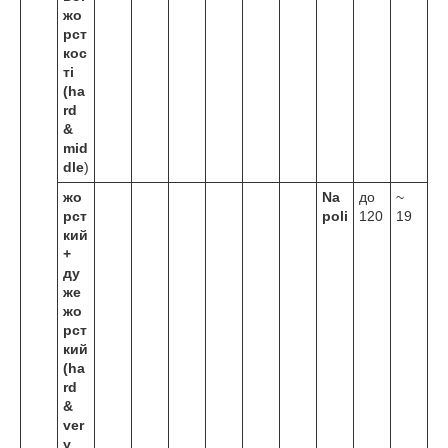
жо
рст
кос
ті
(ha
rd
&
mid
dle
)
жо
Na
до
~
рст
poli
120
19
кий
+
ду
же
жо
рст
кий
(ha
rd
&
ver
y