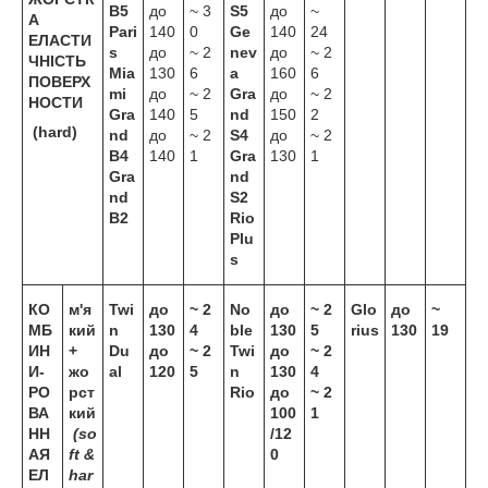
В5
до
~ 3
S5
до
~
А
Pari
140
0
Ge
140
24
ЕЛАСТИ
s
до
~ 2
nev
до
~ 2
ЧНІСТЬ
Mia
130
6
a
160
6
П
ОВЕРХ
mi
до
~ 2
Gra
до
~ 2
НОСТИ
Gra
140
5
nd
150
2
(
hard)
nd
до
~ 2
S4
до
~ 2
B4
140
1
Gra
130
1
Gra
nd
nd
S2
B2
Rio
Plu
s
КО
м'я
Twi
до
~ 2
No
до
~ 2
Glo
до
~
МБ
кий
n
130
4
ble
130
5
rius
130
19
ИН
+
Du
до
~ 2
Twi
до
~ 2
И-
жо
al
120
5
n
130
4
РО
рст
Rio
до
~ 2
ВА
кий
100
1
НН
(so
/12
АЯ
ft &
0
ЕЛ
har