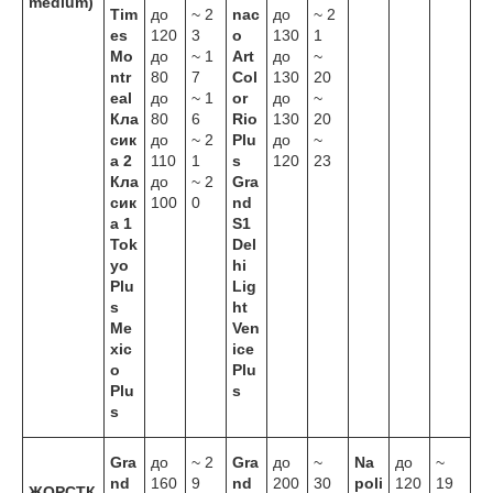
medium)
Tim
до
~ 2
nac
до
~ 2
es
120
3
o
130
1
Mo
до
~ 1
Art
до
~
ntr
80
7
Col
130
20
eal
до
~ 1
or
до
~
Кла
80
6
Rio
130
20
сик
до
~ 2
Plu
до
~
а 2
110
1
s
120
23
Кла
до
~ 2
Gra
сик
100
0
nd
а 1
S1
Tok
Del
yo
hi
Plu
Lig
s
ht
Me
Ven
xic
ice
o
Plu
Plu
s
s
Gra
до
~ 2
Gra
до
~
Na
до
~
nd
160
9
nd
200
30
poli
120
19
ЖОРСТК