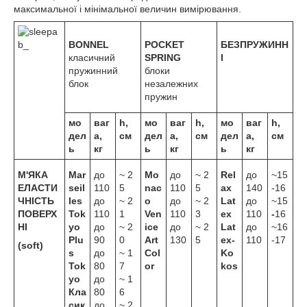
максимальної і мінімальної величин вимірювання.
BONNEL
POCKET
БЕЗПРУЖИНН
класичний
SPRING
І
пружинний
блоки
блок
незалежних
пружин
мо
ваг
h,
мо
ваг
h,
мо
ваг
h,
дел
а,
см
дел
а,
см
дел
а,
см
ь
кг
ь
кг
ь
кг
М'ЯКА
Mar
до
~ 2
Mo
до
~ 2
R
el
до
~15
ЕЛАСТИ
seil
110
5
nac
110
5
ax
140
-16
ЧНІСТЬ
les
до
~ 2
o
до
~ 2
Lat
до
~15
ПОВЕРХ
Tok
110
1
Ven
110
3
ex
110
-
16
НІ
yo
до
~ 2
ice
до
~ 2
Lat
до
~16
Plu
90
0
Art
130
5
ex-
110
-17
(soft)
s
до
~ 1
Col
Ko
Tok
80
7
or
kos
yo
до
~ 1
Кла
80
6
сик
до
~ 2